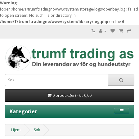
Warning
:
fopen(/home/T/trumftradingno/www/system/storage/logs/openbay.log): failed
to open stream: No such file or directory in
/home/T/trumftradingno/www/system/library/log.php
on line
6
0 produkt(er) - kr. 0,00
Kategorier
Hjem
Søk