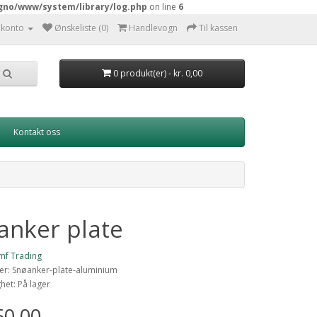
gno/www/system/library/log.php
on line
6
 konto
Ønskeliste (0)
Handlevogn
Til kassen
0 produkt(er) - kr. 0,00
Kontakt oss
anker plate
mf Trading
r: Snøanker-plate-aluminium
ghet: På lager
50,00