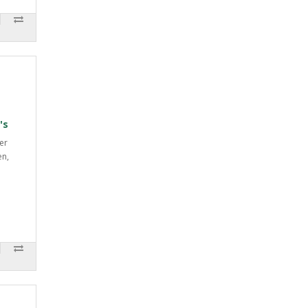
's
er
en,