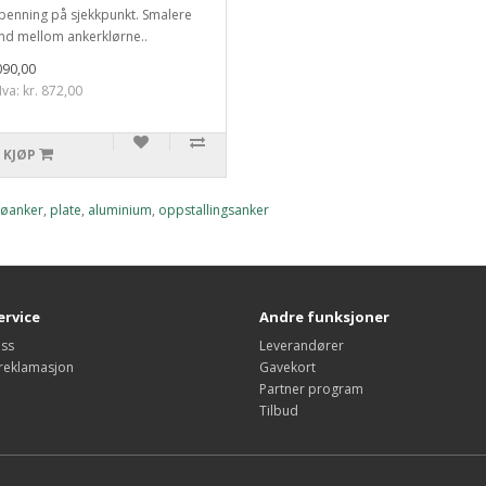
enning på sjekkpunkt. Smalere
nd mellom ankerklørne..
090,00
va: kr. 872,00
KJØP
øanker
,
plate
,
aluminium
,
oppstallingsanker
rvice
Andre funksjoner
oss
Leverandører
 reklamasjon
Gavekort
Partner program
Tilbud