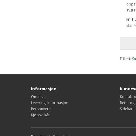
oppsp
avsta
kr. 1.
Eks. M
Etikett:
Sn
Informasjon
Kundese
Om oss
Kontakt 
Leveringsinformasjon
Retur og
Personvern
Sidekart
Kjøpsvilkår