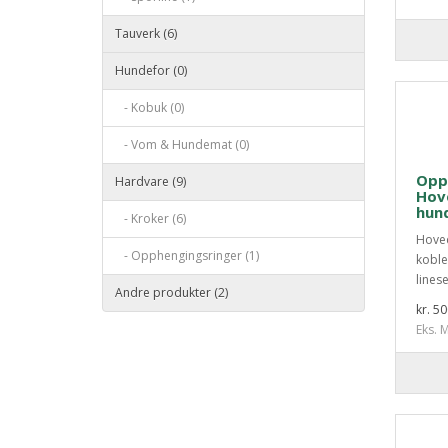
Tauverk (6)
Hundefor (0)
- Kobuk (0)
- Vom & Hundemat (0)
Opps
Hardvare (9)
Hove
hun
- Kroker (6)
Hoved
- Opphengingsringer (1)
kobl
linese
Andre produkter (2)
kr. 5
Eks. M