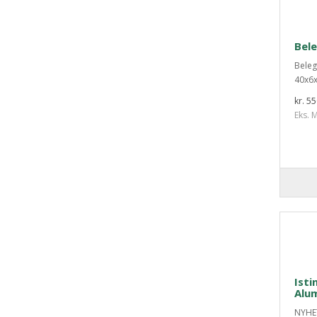
Bel
Beleg
40x6x
kr. 5
Eks. M
Isti
Alum
NYHET