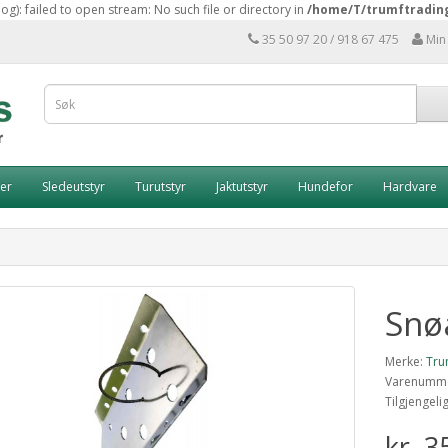
: failed to open stream: No such file or directory in
/home/T/trumftradin
35 50 97 20 / 918 67 475
Min
er
Sledeutstyr
Turutstyr
Jaktutstyr
Hundefor
Hardvare
Snø
Merke:
Tru
Varenumme
Tilgjengeli
kr. 3