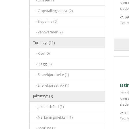
- Linesett (1)
som e
slede
- Oppstallingsutstyr (2)
kr. 8
- Slepeline (0)
Eks. M
- Vannvarmer (2)
Turutstyr (11)
- Kløv (0)
- Plagg (5)
- Snørekjørebelte (1)
Isti
- Snørekjørestrikk (1)
Istin
Jaktutstyr (3)
som e
slede
- Jakthalsbånd (1)
kr. 1.
- Markeringsdekken (1)
Eks. M
- Sporline (1)