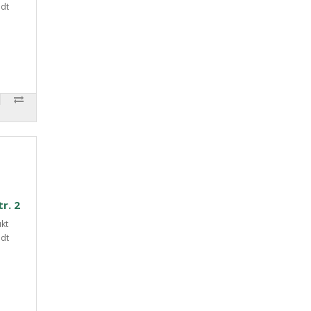
ndt
tr. 2
ukt
ndt