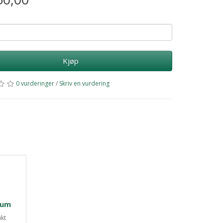
Kjøp
0 vurderinger
/
Skriv en vurdering
ium
ukt