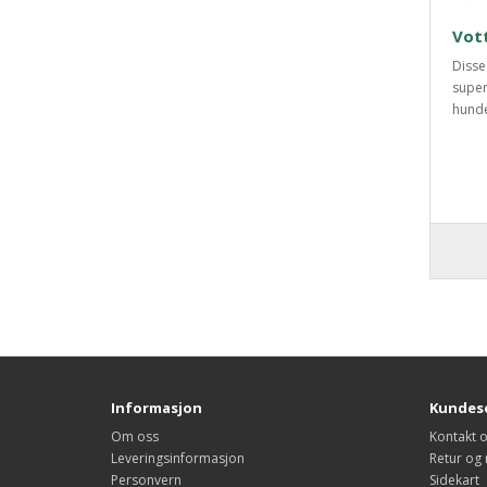
Vott
Disse
super
hunde
Informasjon
Kundese
Om oss
Kontakt 
Leveringsinformasjon
Retur og
Personvern
Sidekart