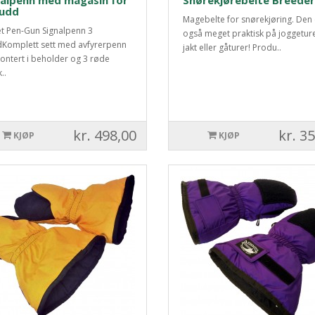
nalpenn med magasin for
Snørekjørebelte Breeder
kudd
Magebelte for snørekjøring. Den 
 Pen-Gun Signalpenn 3
også meget praktisk på joggetur
Komplett sett med avfyrerpenn
jakt eller gåturer! Produ..
ontert i beholder og 3 røde
..
kr. 498,00
kr. 3
KJØP
KJØP