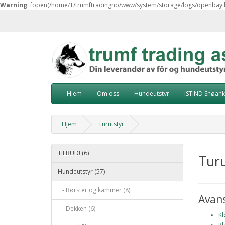
Warning
: fopen(/home/T/trumftradingno/www/system/storage/logs/openbay.log)
Hjem
Om oss
Hundeutstyr
ISTIND Snøank
Hjem
Turutstyr
TILBUD! (6)
Turu
Hundeutstyr (57)
- Børster og kammer (8)
Avans
- Dekken (6)
Kl