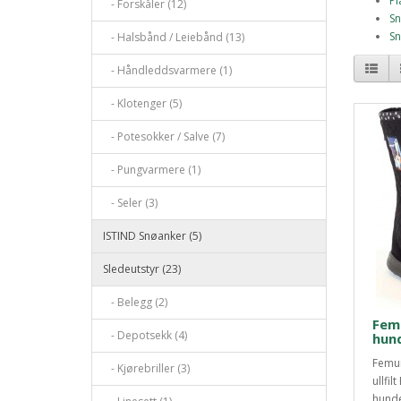
Pl
- Forskåler (12)
Sn
Sn
- Halsbånd / Leiebånd (13)
- Håndleddsvarmere (1)
- Klotenger (5)
- Potesokker / Salve (7)
- Pungvarmere (1)
- Seler (3)
ISTIND Snøanker (5)
Sledeutstyr (23)
- Belegg (2)
Fem
- Depotsekk (4)
hund
Femun
- Kjørebriller (3)
ullfil
hunde