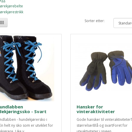
agg
ørekjørebelte
ørekjørestrikk
Sorter etter:
undlabben
Hansker for
ekjøringssko - Svart
vinteraktiviteter
dlabben - hundekjørersko i
Gode hansker til vinteraktiviteter
t En helt ny sko som er utviklet for
størrelserBlå og svartForet for
kjørere. Like v..
uteaktiviteter i snøen..