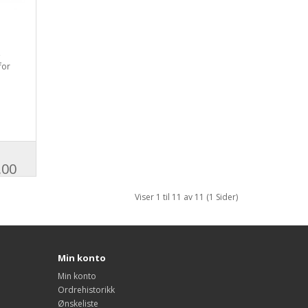
,
for
,00
Viser 1 til 11 av 11 (1 Sider)
Min konto
Min konto
Ordrehistorikk
Ønskeliste