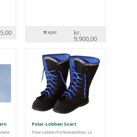
25,00
kr.
KJØP
9.900,00
arn
Polar-Lobben Svart
oksene
Polar-Lobben fra Nesnalobben. La