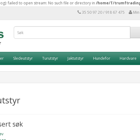
: failed to open stream: No such file or directory in
/home/T/trumftradin
35 50 97 20 / 918 67 475
Min
er
Sledeutstyr
Turutstyr
Jaktutstyr
Hundefor
Hardvare
tstyr
ert søk
øv