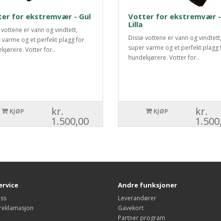
er for ekstremvær - Gul
Votter for ekstremvær -
Lilla
 vottene er vann og vindtett,
Disse vottene er vann og vindtett
 varme og et perfekt plagg for
super varme og et perfekt plagg 
kjørere. Votter for..
hundekjørere. Votter for..
kr.
kr.
KJØP
KJØP
1.500,00
1.500
rvice
Andre funksjoner
oss
Leverandører
 reklamasjon
Gavekort
Partner program