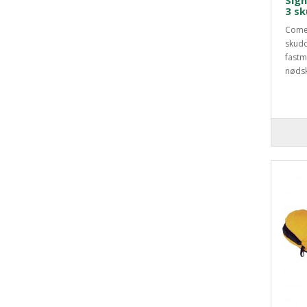
Sig
3 s
Comet
skudd
fastm
nødsk