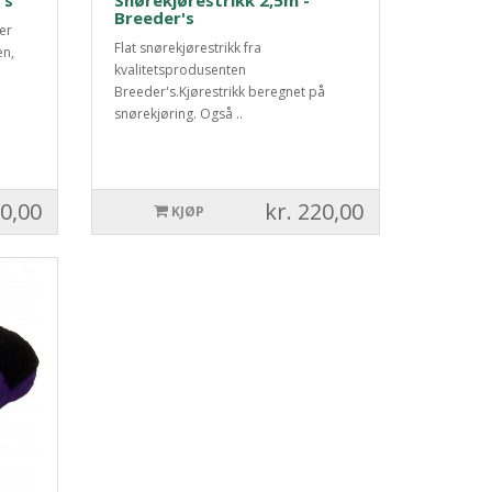
's
Snørekjørestrikk 2,5m -
Breeder's
er
Flat snørekjørestrikk fra
en,
kvalitetsprodusenten
Breeder's.Kjørestrikk beregnet på
snørekjøring. Også ..
50,00
kr. 220,00
KJØP