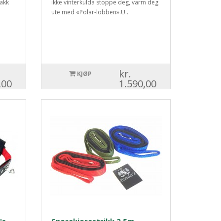
jakk
ikke vinterkulda stoppe deg, varm deg
ute med «Polar-lobben».U..
kr.
KJØP
,00
1.590,00