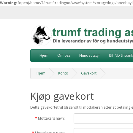
Warning
: fopen(/home/T/trumftradingno/www/system/storage/logs/openbay.log)
Hjem
Om oss
Hundeutstyr
ISTIND Snøank
Hjem
Konto
Gavekort
Kjøp gavekort
Dette gavekortet vil bli sendt til mottakeren etter at betaling e
Mottakers navn:
Mottakers e-post: