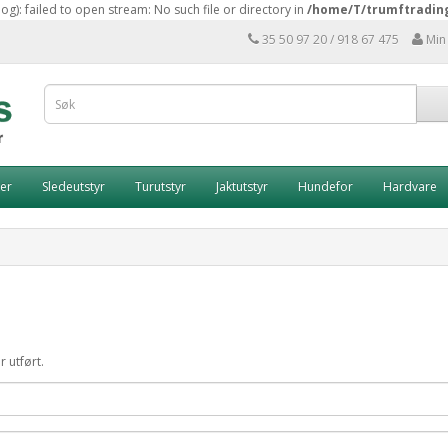
: failed to open stream: No such file or directory in
/home/T/trumftradin
35 50 97 20 / 918 67 475
Min
er
Sledeutstyr
Turutstyr
Jaktutstyr
Hundefor
Hardvare
r utført.