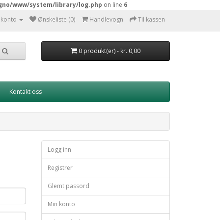
gno/www/system/library/log.php
on line
6
 konto
Ønskeliste (0)
Handlevogn
Til kassen
0 produkt(er) - kr. 0,00
Kontakt oss
Logg inn
Registrer
Glemt passord
Min konto